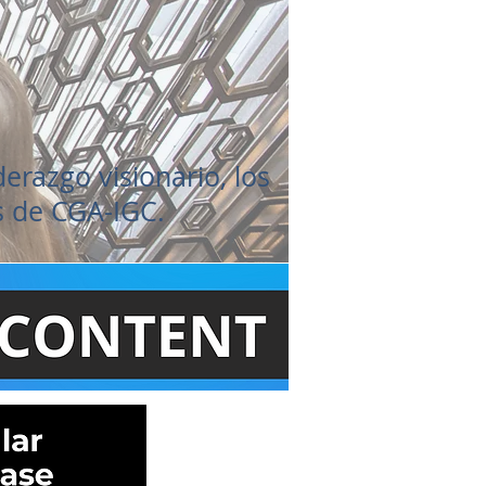
erazgo visionario, los
s de CGA-IGC.