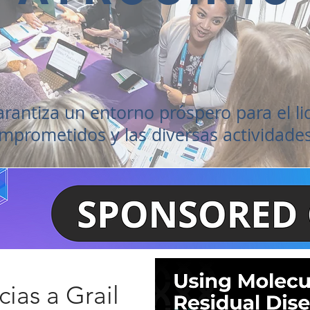
arantiza un entorno próspero para el lid
prometidos y las diversas actividade
cias a Grail