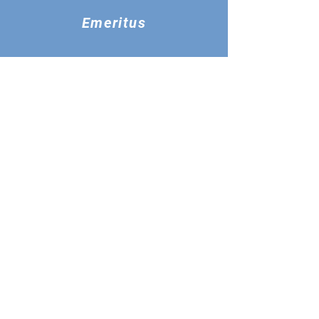
Emeritus
$75 3 años
Sujeto a aprobación por CGA
medico o
Científico
$250 por año
Médicos, científicos (MD, DO,
PhD)